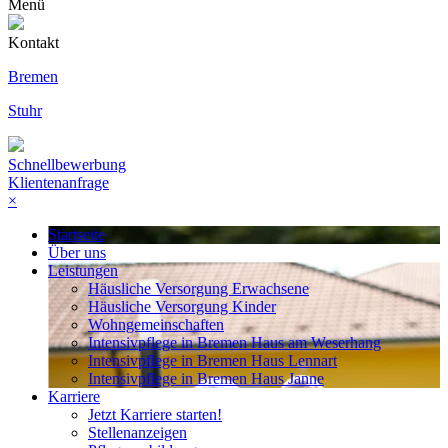
Menü
Kontakt
Bremen
Stuhr
Schnellbewerbung
Klientenanfrage
×
Startseite
Über uns
Leistungen
Häusliche Versorgung Erwachsene
Häusliche Versorgung Kinder
Wohngemeinschaften
Intensivpflege in Bremen Haus am Weserhang
Intensivpflege in Bremen Haus Lennart
Intensivpflege in Bremen Haus Janne
Karriere
Jetzt Karriere starten!
Stellenanzeigen